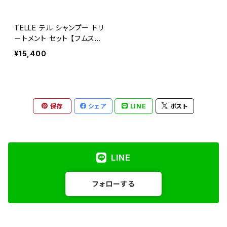
TELLE テル シャンプー トリ
ートメント セット 【フムスエ
キス配合で地肌ケアと髪内
¥15,400
部の補修×各350ml×植物
由来の保湿成分】ボトルセッ
ト
保存
シェア
LINE
ポスト
LINE
フォローする